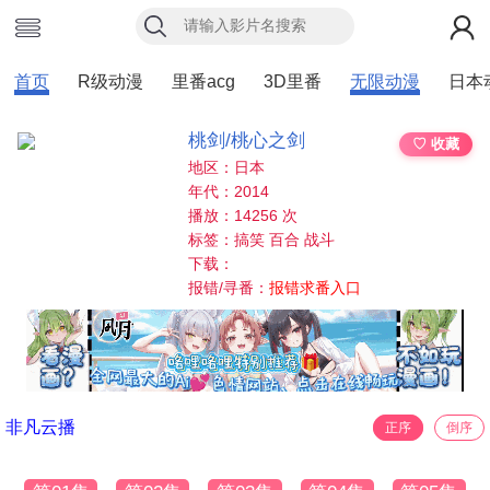
首页
R级动漫
里番acg
3D里番
无限动漫
日本
桃剑/桃心之剑
♡ 收藏
地区：日本
年代：2014
播放：14256 次
标签：搞笑 百合 战斗
下载：
报错/寻番：
报错求番入口
非凡云播
正序
倒序