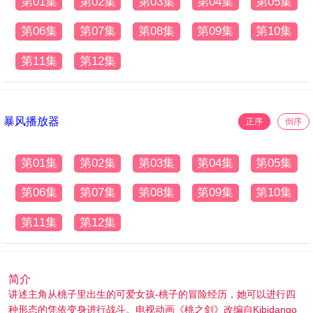
第01集
第02集
第03集
第04集
第05集
第06集
第07集
第08集
第09集
第10集
第11集
第12集
暴风播放器
正序
倒序
第01集
第02集
第03集
第04集
第05集
第06集
第07集
第08集
第09集
第10集
第11集
第12集
简介
讲述主角从桃子里出生的可爱女孩-桃子的冒险经历，她可以进行四
种形态的凭依变身进行战斗。电视动画《桃之剑》改编自Kibidango